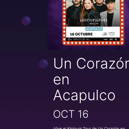
Un Corazó
en
Acapulco
OCT 16
¡Vive el Kintsugi Tour de Un Corazón en