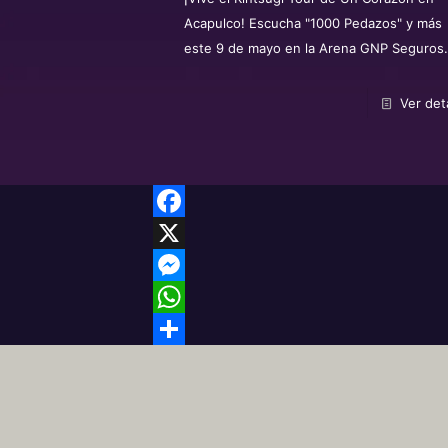
Acapulco! Escucha "1000 Pedazos" y más
este 9 de mayo en la Arena GNP Seguros
Ver det
Facebook
X
Messenger
WhatsApp
Share