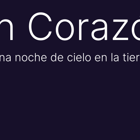
n Coraz
na noche de cielo en la tier