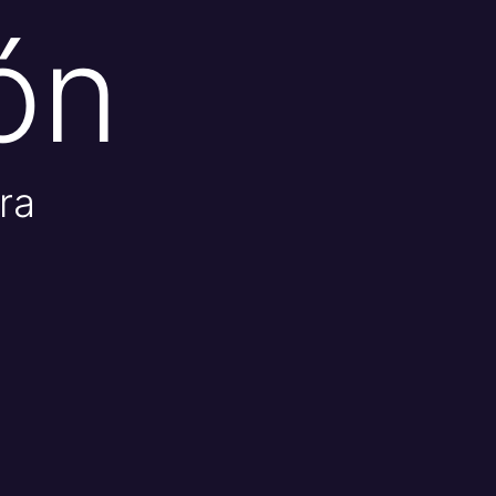
ón
ra