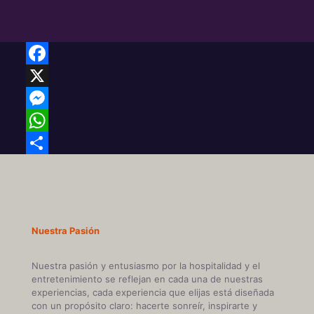
Facebook
X
Messenger
WhatsApp
Share
Nuestra Pasión
Nuestra pasión y entusiasmo por la hospitalidad y el
entretenimiento se reflejan en cada una de nuestras
experiencias, cada experiencia que elijas está diseñada
con un propósito claro: hacerte sonreír, inspirarte y