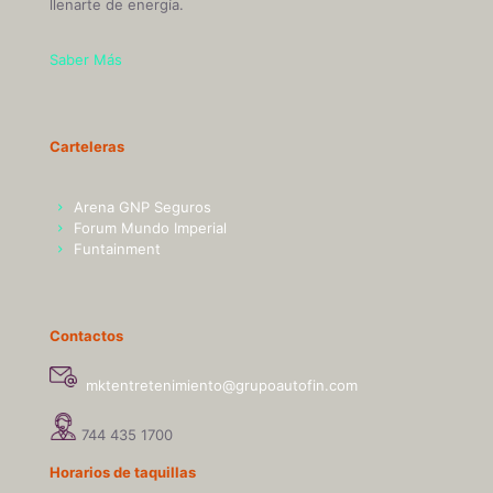
llenarte de energía.
Saber Más
Carteleras
Arena GNP Seguros
Forum Mundo Imperial
Funtainment
Arena GNP
Seguros
Contactos
mktentretenimiento@grupoautofin.com
744 435 1700
Con una capacidad para más de
10,501 asistentes, 5 canchas, un
Horarios de taquillas
amplio estacionamiento para 800