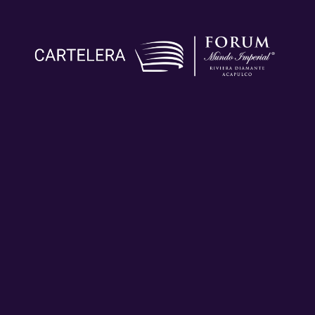
Un Corazón
Alejandra
Manuel
en
Guzmán
Medrano
Acapulco
NOV
NOV
OCT
14
06
16