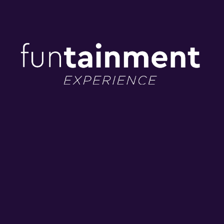
Hospedaje
Hospedaje
Hospedaje
+ Alejandra
+ Alejandro
+ Yuridia
Guzmán
Sanz
OCT
NOV 11
OCT
02
28