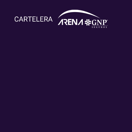
Carín León
Alejandro
Victor
Yuridia
Sanz
Mendivil
AGO
OCT
OCT
JUL 04
01
02
31
¡No te
Carín León
Yuridia en
pierdas a
llega a
Alejandro
Acapulco
Victor
Acapulco
Sanz llega a
2026: Gira
Mendivil
este 1 de
Acapulco
"Las Cartas