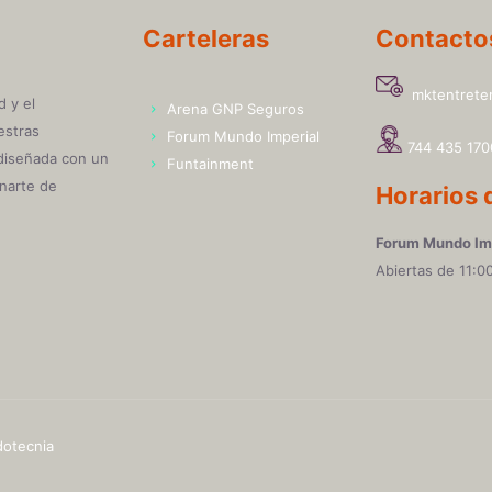
Carteleras
Contacto
mktentreten
d y el
Arena GNP Seguros
estras
Forum Mundo Imperial
744 435 170
 diseñada con un
Funtainment
enarte de
Horarios 
Forum Mundo Im
Abiertas de 11:00
otecnia