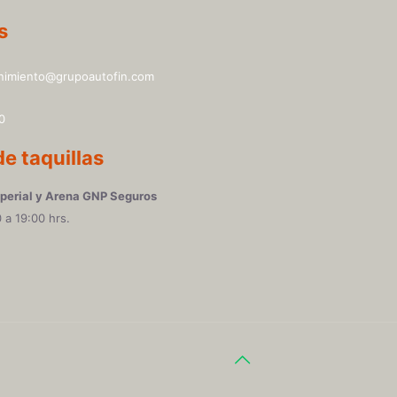
s
imiento@grupoautofin.com
0
de taquillas
perial y Arena GNP Seguros
 a 19:00 hrs.